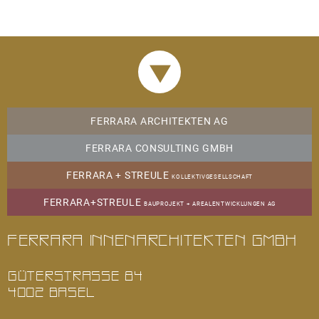
AKTUELLES
22.04.2026
Fertigstellung und Übergabe: "Freie Strasse",
FERRARA ARCHITEKTEN AG
Basel
FERRARA CONSULTING GMBH
mehr
FERRARA + STREULE
KOLLEKTIVGESELLSCHAFT
FERRARA+STREULE
03.03.2026
BAUPROJEKT + AREALENTWICKLUNGEN AG
Fertigstellung: "St. Albanvorstadt", Basel
Ferrara Innenarchitekten GmbH
Sanierung Einfamilienhaus
mehr
GÜTERSTRASSE 84
4002 BASEL
12.01.2026