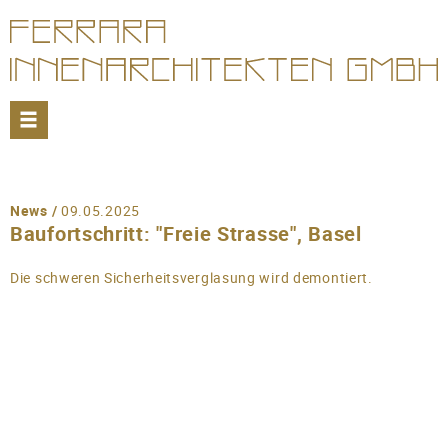
PROJEKTE
WOHNEN
News /
09.05.2025
Baufortschritt: "Freie Strasse", Basel
EINRICHTUNGEN
Die schweren Sicherheitsverglasung wird demontiert.
GEWERBE
DOWNLOAD
BÜRO
FIRMENSTRUKTUR