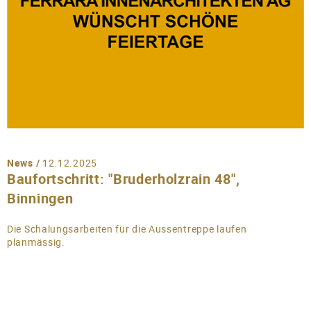
News /
12.12.2025
Baufortschritt: "Bruderholzrain 48",
Binningen
Die Schalungsarbeiten für die Aussentreppe laufen
planmässig.