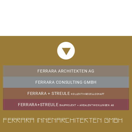
AKTUELLES
22.04.2026
Fertigstellung und Übergabe: "Freie Strasse",
FERRARA ARCHITEKTEN AG
Basel
FERRARA CONSULTING GMBH
mehr
FERRARA + STREULE
KOLLEKTIVGESELLSCHAFT
FERRARA+STREULE
03.03.2026
BAUPROJEKT + AREALENTWICKLUNGEN AG
Fertigstellung: "St. Albanvorstadt", Basel
Ferrara Innenarchitekten GmbH
Sanierung Einfamilienhaus
mehr