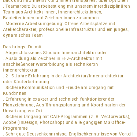
Blick und informierst Kund:innen transparent über Optionen
TEAM
. Teamarbeit: Du arbeitest eng mit unserem interdisziplinären
Team aus Architekt:innen, Innenarchitekt:innen,
JOBS
Bauleiter:innen und Zeichner:innen zusammen
. Moderne Arbeitsumgebung: Offene Arbeitsplätze mit
KONTAKT
Ateliercharakter, professionelle Infrastruktur und ein junges,
dynamisches Team
Das bringst Du mit:
. Abgeschlossenes Studium Innenarchitektur oder
. Ausbildung als Zeichner:in EFZ-Architektur mit
anschließender Weiterbildung als Techniker:in
Innenarchitektur
. 2–5 Jahre Erfahrung in der Architektur/Innenarchitektur
oder Käuferbetreuung
. Sichere Kommunikation und Freude am Umgang mit
Kund:innen
. Erfahrung in exakter und technisch funktionierender
Planzeichnung, Ausführungsplanung und Koordination der
Umsetzung vor Ort
. Sicherer Umgang mit CAD-Programmen (z. B. Vectorworks),
Adobe (InDesign, Photoshop) und alle gängigen MS Office-
Programme
. Sehr gute Deutschkenntnisse; Englischkenntnisse von Vorteil