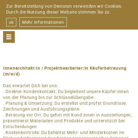
Zur Bereitstellung von Diensten verwenden wir Cookies.
Durch die Nutzung dieser Website stimmen Sie zu.
Mehr informationen
ok
PROJEKTE
WOHNEN
Innenarchitekt:in / Projektbearbeiter:in Käuferbetreuung
(m/w/d)
EINRICHTUNGEN
Das erwartet Dich bei uns:
GEWERBE
. Direkter Kundenkontakt: Du begleitest unsere Käufer:innen
von der Planung bis zur Schlüsselübergabe
DOWNLOAD
. Planung & Umsetzung: Du erstellst und prüfst Grundrisse,
Zeichnungen und Ausführungspläne
. Beratung vor Ort: Du gehst mit Kund:innen in Ausstellungen,
BÜRO
präsentierst Materialien und Produkte und unterstützt bei
Entscheidungen
FIRMENSTRUKTUR
. Kostenkontrolle: Du behältst Mehr- und Minderkosten im