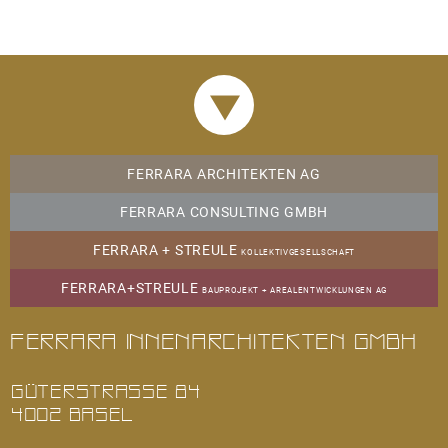
AKTUELLES
22.04.2026
Fertigstellung und Übergabe: "Freie Strasse",
FERRARA ARCHITEKTEN AG
Basel
FERRARA CONSULTING GMBH
mehr
FERRARA + STREULE
KOLLEKTIVGESELLSCHAFT
FERRARA+STREULE
03.03.2026
BAUPROJEKT + AREALENTWICKLUNGEN AG
Fertigstellung: "St. Albanvorstadt", Basel
Ferrara Innenarchitekten GmbH
Sanierung Einfamilienhaus
mehr
GÜTERSTRASSE 84
4002 BASEL
12.01.2026