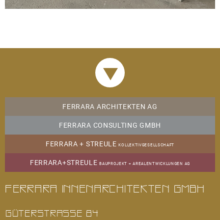
AKTUELLES
22.04.2026
Fertigstellung und Übergabe: "Freie Strasse",
FERRARA ARCHITEKTEN AG
Basel
FERRARA CONSULTING GMBH
mehr
FERRARA + STREULE
KOLLEKTIVGESELLSCHAFT
FERRARA+STREULE
03.03.2026
BAUPROJEKT + AREALENTWICKLUNGEN AG
Fertigstellung: "St. Albanvorstadt", Basel
Ferrara Innenarchitekten GmbH
Sanierung Einfamilienhaus
mehr
GÜTERSTRASSE 84