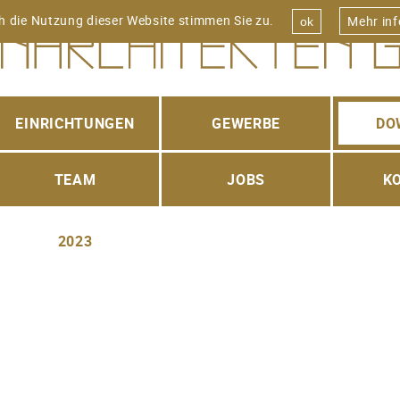
h die Nutzung dieser Website stimmen Sie zu.
Mehr in
ok
FERRARA+STREULE
FERRARA + STREULE
FERRARA CONSULTING GMBH
FERRARA ARCHITEKTEN AG
BAUPROJEKT + AREALENTWICKLUNGEN AG
KOLLEKTIVGESELLSCHAFT
EINRICHTUNGEN
GEWERBE
DO
TEAM
JOBS
K
2023