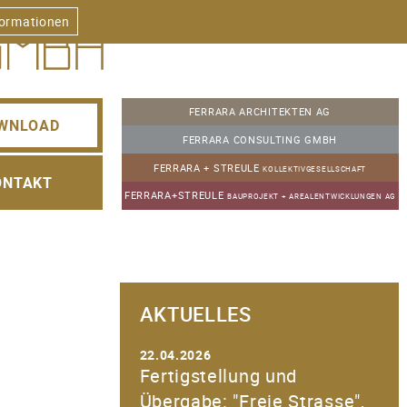
formationen
FERRARA ARCHITEKTEN AG
WNLOAD
FERRARA CONSULTING GMBH
FERRARA + STREULE
KOLLEKTIVGESELLSCHAFT
ONTAKT
FERRARA+STREULE
BAUPROJEKT + AREALENTWICKLUNGEN AG
AKTUELLES
22.04.2026
Fertigstellung und
Übergabe: "Freie Strasse",